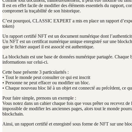
Comme tout document, malheureusement, il
peut être modifié ou falsi
Il est en effet facile de modifier des éléments essentiels du rapport, 
compromet la traçabilité de son historique.
C’est pourquoi, CLASSIC EXPERT a mis en place un rapport d’experti
token)
Un rapport certifié NFT
est un document numérique dont l’authenticité
Un NFT est un certificat numérique unique enregistré sur une blockchai
que le fichier auquel il est associé est authentique.
La blockchain est une base de données numérique partagée. Chaque bl
informations sur celui-ci.
Cette base présente 3 particularités :
• Tout le monde peut consulter ce qui est inscrit
• Personne ne peut effacer ou modifier un bloc.
• Chaque nouveau bloc lié à un objet est connecté au précèdent, ce qui re
Pour faire simple, prenons un exemple :
Vous notez dans un cahier chaque fois que vous prêter ou recevez de l’a
impossible de modifier les anciennes pages, alors tout le monde pourra v
blockchain.
Ainsi, un rapport certifié et enregistré sous forme de NFT sur une blo