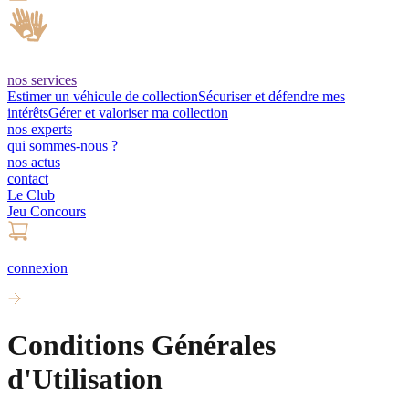
nos services
Estimer un véhicule de collection
Sécuriser et défendre mes
intérêts
Gérer et valoriser ma collection
nos experts
qui sommes-nous ?
nos actus
contact
Le Club
Jeu Concours
connexion
Conditions Générales
d'Utilisation