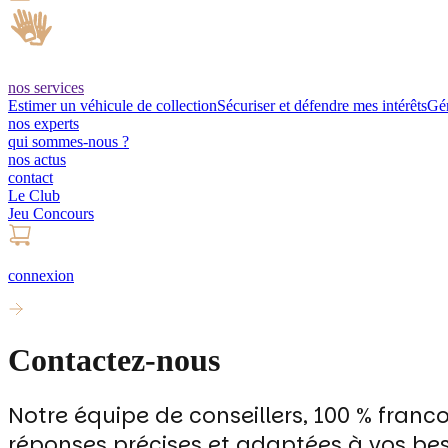
nos services
Estimer un véhicule de collection
Sécuriser et défendre mes intérêts
Gér
nos experts
qui sommes-nous ?
nos actus
contact
Le Club
Jeu Concours
connexion
Contactez-nous
Notre équipe de conseillers, 100 % franc
réponses précises et adaptées à vos bes