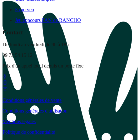
Experveo
Jeu concours FAN de RANCHO
Contact
Du lundi au vendredi de 9h à 18h
09 72 54 15 12
Prix d'un appel local depuis un poste fixe
Conditions générales de vente
Conditions générales d'utilisation
Mentions légales
Politique de confidentialité