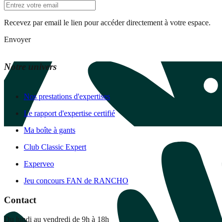
Recevez par email le lien pour accéder directement à votre espace.
Envoyer
Notre univers
Nos prestations d'expertises
Le rapport d'expertise certifié
Ma boîte à gants
Club Classic Expert
Experveo
Jeu concours FAN de RANCHO
Contact
Du lundi au vendredi de 9h à 18h