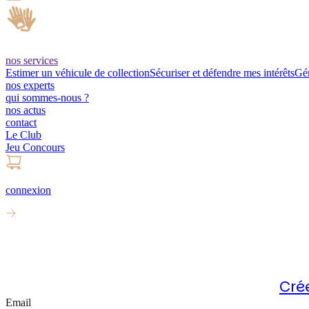
nos services
Estimer un véhicule de collection
Sécuriser et défendre mes intérêts
Gér
nos experts
qui sommes-nous ?
nos actus
contact
Le Club
Jeu Concours
connexion
Connectez
-vous
Vous n'avez pas encore de compte ?
Cré
Email