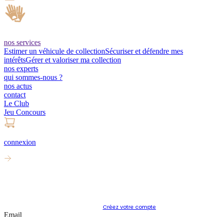
nos services
Estimer un véhicule de collection
Sécuriser et défendre mes
intérêts
Gérer et valoriser ma collection
nos experts
qui sommes-nous ?
nos actus
contact
Le Club
Jeu Concours
connexion
Connectez
-vous
Vous n'avez pas encore de compte ?
Créez votre compte
Email