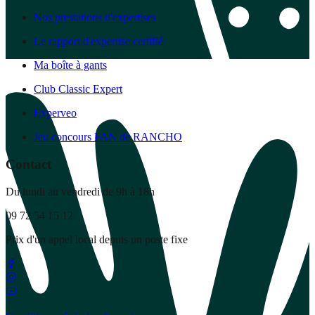
Nos prestations d'expertises
Le rapport d'expertise certifié
Ma boîte à gants
Club Classic Expert
Experveo
Jeu concours FAN de RANCHO
Contact
Du lundi au vendredi de 9h à 18h
09 72 54 15 12
Prix d'un appel local depuis un poste fixe