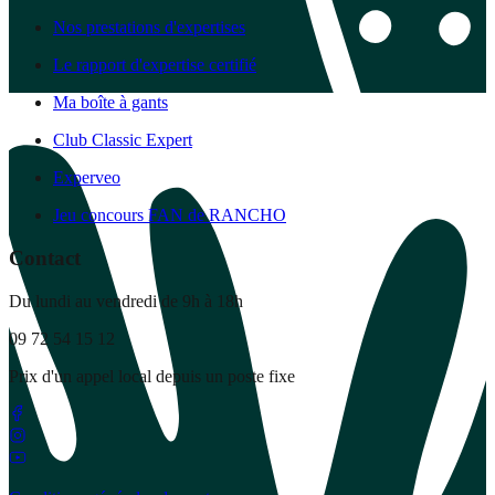
Nos prestations d'expertises
Le rapport d'expertise certifié
Ma boîte à gants
Club Classic Expert
Experveo
Jeu concours FAN de RANCHO
Contact
Du lundi au vendredi de 9h à 18h
09 72 54 15 12
Prix d'un appel local depuis un poste fixe