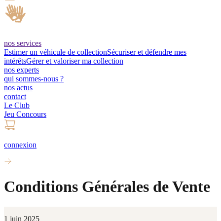
nos services
Estimer un véhicule de collection
Sécuriser et défendre mes
intérêts
Gérer et valoriser ma collection
nos experts
qui sommes-nous ?
nos actus
contact
Le Club
Jeu Concours
connexion
Conditions Générales de Vente
1 juin 2025