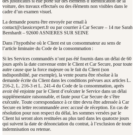
des justificatifs si elle porte sur des éléments d’identification de la
voiture, des travaux effectués ou des éléments non visibles dans le
cadre d’un examen visuel.
La demande pourra être envoyée par email à
contact@classicexpert.fr ou par courrier à Car Secure – 14 rue Sarah
Bernhardt – 92600 ASNIERES SUR SEINE
Dans l’hypothèse où le Client est un consommateur au sens de
l’article liminaire du Code de la consommation :
Si les Services commandés n’ont pas été fournis dans un délai de 60
jours après la date convenue entre le Client et Car Secure, pour toute
autre cause que la force majeure ou le fait du Client (son
indisponibilité, par exemple), la vente pourra être résolue à la
demande écrite du Client dans les conditions prévues aux articles L.
216-2, L. 216-3 et L. 241-4 du Code de la consommation, après
avoir été enjointe par le Client d’exécuter le Service dans un délai
supplémentaire raisonnable, et faute pour Car Secure de s’être
exécutée. Toute correspondance à ce titre devra être adressée à Car
Secure en lettre recommandée avec accusé de réception. En cas de
résolution pour non respect du délai, les sommes versées par le
Client lui seront alors restituées au plus tard dans les quatorze jours
qui suivent la date de dénonciation du contrat, à l’exclusion de toute
indemnisation ou retenue.